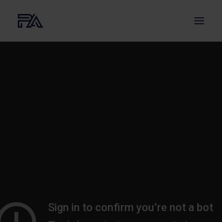
O NAS
USŁUGI
PROJEKTY
AKTUALNOŚCI
BLOG
KONTAKT