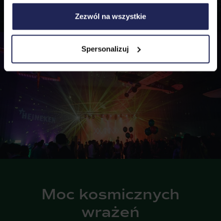
Korzystanie z plików cookie w wymienionych celach
wiąże się z przetwarzaniem Twoich danych osobowych.
Zezwól na wszystkie
Administratorem tych danych jest PromoAgency sp. z
o.o., a w niektórych przypadkach także nasi partnerzy.
Szczegółowe informacje na temat stosowania cookie
oraz przetwarzania danych osobowych, w tym
Spersonalizuj
przysługujących Ci uprawnień, znajdziesz w naszej
Polityce Cookies
.
Moc kosmicznych
wrażeń