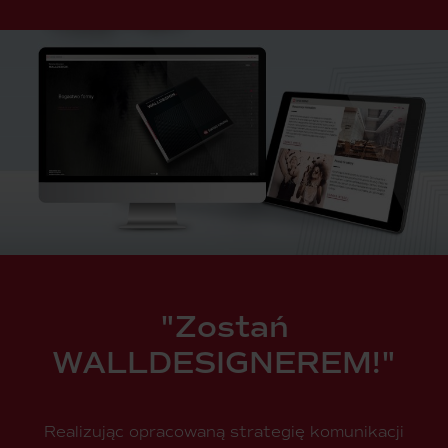
"Zostań
WALLDESIGNEREM!"
Realizując opracowaną strategię komunikacji