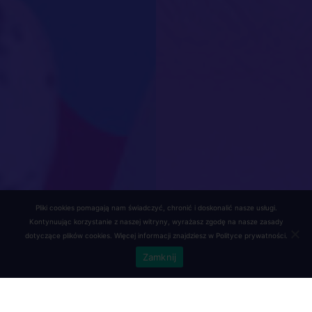
Pliki cookies pomagają nam świadczyć, chronić i doskonalić nasze usługi.
Kontynuując korzystanie z naszej witryny, wyrażasz zgodę na nasze zasady
dotyczące plików cookies. Więcej informacji znajdziesz w
Polityce prywatności
.
Zamknij