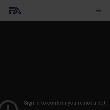
O NAS
USŁUGI
PROJEKTY
AKTUALNOŚCI
BLOG
KONTAKT