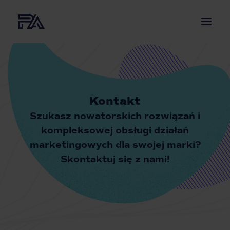
O NAS
USŁUGI
Kontakt
PROJEKTY
Szukasz nowatorskich rozwiązań i
AKTUALNOŚCI
kompleksowej obsługi
działań
BLOG
marketingowych dla swojej marki?
KONTAKT
Skontaktuj się z nami!