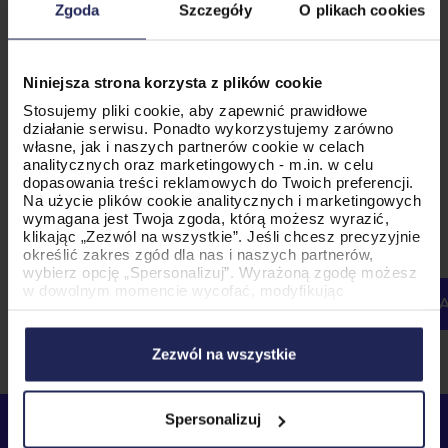
Zgoda
Szczegóły
O plikach cookies
Aby zapewnić Państwu żądane treści, musimy
przechowywać i przetwarzać Państwa dane osobowe.
Jeśli wyrażają Państwo zgodę na przechowywanie
Państwa danych osobowych w tym celu, prosimy
Niniejsza strona korzysta z plików cookie
zaznaczyć poniższe pole wyboru.
Stosujemy pliki cookie, aby zapewnić prawidłowe
Wyrażam zgodę na przechowywanie i przetwarzanie
działanie serwisu. Ponadto wykorzystujemy zarówno
moich danych osobowych przez firmę PromoAgency.*
własne, jak i naszych partnerów cookie w celach
analitycznych oraz marketingowych - m.in. w celu
W każdej chwili mogą Państwo zrezygnować z tych
komunikatów. Aby uzyskać więcej informacji na temat
dopasowania treści reklamowych do Twoich preferencji.
sposobu rezygnacji z subskrypcji, naszych zasad ochrony
Na użycie plików cookie analitycznych i marketingowych
prywatności oraz tego, w jaki sposób zobowiązujemy się
wymagana jest Twoja zgoda, którą możesz wyrazić,
do ochrony i poszanowania prywatności, należy zapoznać
się z naszą Polityką Prywatności.
klikając „Zezwól na wszystkie”. Jeśli chcesz precyzyjnie
określić zakres zgód dla nas i naszych partnerów,
wybierz opcję „Spersonalizuj”. Wyrażoną zgodę możesz
w dowolnym momencie wycofać, modyfikując
ustawienia.
Korzystanie z plików cookie w wymienionych celach
wiąże się z przetwarzaniem Twoich danych osobowych.
Zezwól na wszystkie
Administratorem tych danych jest PromoAgency sp. z
o.o., a w niektórych przypadkach także nasi partnerzy.
Szczegółowe informacje na temat stosowania cookie
oraz przetwarzania danych osobowych, w tym
Spersonalizuj
przysługujących Ci uprawnień, znajdziesz w naszej