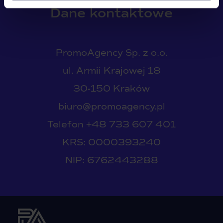
Polityce Cookies
.
Dane kontaktowe
PromoAgency Sp. z o.o.
ul. Armii Krajowej 18
30-150 Kraków
biuro@promoagency.pl
Telefon
+48 733 607 401
KRS: 0000393240
NIP: 6762443288