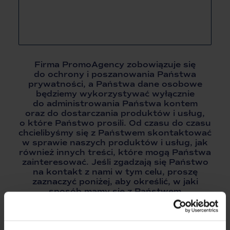
Firma PromoAgency zobowiązuje się
do ochrony i poszanowania Państwa
prywatności, a Państwa dane osobowe
będziemy wykorzystywać wyłącznie
do administrowania Państwa kontem
oraz do dostarczania produktów i usług,
o które Państwo prosili. Od czasu do czasu
chcielibyśmy się z Państwem skontaktować
w sprawie naszych produktów i usług, jak
również innych treści, które mogą Państwa
zainteresować. Jeśli zgadzają się Państwo
na kontakt z nami w tym celu, proszę
zaznaczyć poniżej, aby określić, w jaki
sposób mamy się z Państwem
kontaktować:
Wyrażam zgodę na otrzymywanie innych powiadomień
od firmy PromoAgency.*