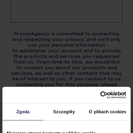
PromoAgency is committed to protecting
and respecting your privacy, and we’ll only
use your personal information
to administer your account and to provide
the products and services you requested
from us. From time to time, we would like
to contact you about our products and
services, as well as other content that may
be of interest to you. If you consent to us
contacting you for this purpose, please
tick below to say how you would like us
to contact you:
I agree to receive other communications from
Zgoda
Szczegóły
O plikach cookies
PromoAgency.*
In order to provide you the content requested, we need
to store and process your personal data. If you consent
to us storing your personal data for this purpose, please
tick the checkbox below.