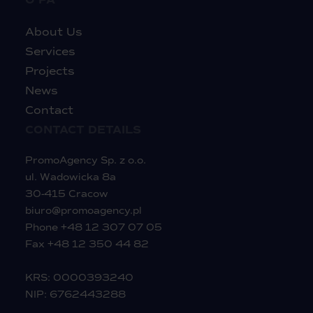
O PA
About Us
Services
Projects
News
Contact
CONTACT DETAILS
PromoAgency Sp. z o.o.
ul. Wadowicka 8a
30-415 Cracow
biuro@promoagency.pl
Phone
+48 12 307 07 05
Fax +48 12 350 44 82
KRS: 0000393240
NIP: 6762443288