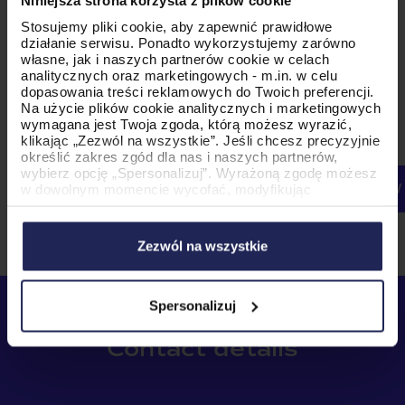
Niniejsza strona korzysta z plików cookie
Stosujemy pliki cookie, aby zapewnić prawidłowe
I agree to allow PromoAgency to store and process
działanie serwisu. Ponadto wykorzystujemy zarówno
my personal data.*
własne, jak i naszych partnerów cookie w celach
analitycznych oraz marketingowych - m.in. w celu
You can unsubscribe from these communications at any
time. For more information on how to unsubscribe, our
dopasowania treści reklamowych do Twoich preferencji.
privacy practices, and how we are committed
Na użycie plików cookie analitycznych i marketingowych
to protecting and respecting your privacy, please review
wymagana jest Twoja zgoda, którą możesz wyrazić,
our Privacy Policy.
klikając „Zezwól na wszystkie”. Jeśli chcesz precyzyjnie
określić zakres zgód dla nas i naszych partnerów,
wybierz opcję „Spersonalizuj”. Wyrażoną zgodę możesz
w dowolnym momencie wycofać, modyfikując
ustawienia.
Korzystanie z plików cookie w wymienionych celach
wiąże się z przetwarzaniem Twoich danych osobowych.
Zezwól na wszystkie
Administratorem tych danych jest PromoAgency sp. z
o.o., a w niektórych przypadkach także nasi partnerzy.
Szczegółowe informacje na temat stosowania cookie
oraz przetwarzania danych osobowych, w tym
Spersonalizuj
przysługujących Ci uprawnień, znajdziesz w naszej
Polityce Cookies
.
Contact details