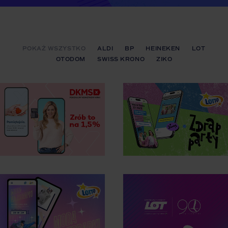
POKAŻ WSZYSTKO
ALDI
BP
HEINEKEN
LOT
OTODOM
SWISS KRONO
ZIKO
DKMS
LOTTO
Kampania
Koncepcje
fundraising
kreatywne
1,5% dla
i realizacje
Fundacji DKMS
kampani digital
zobacz case
zobacz case
study
study
LOTTO
Koncepcje
Koncepcja
kreatywne