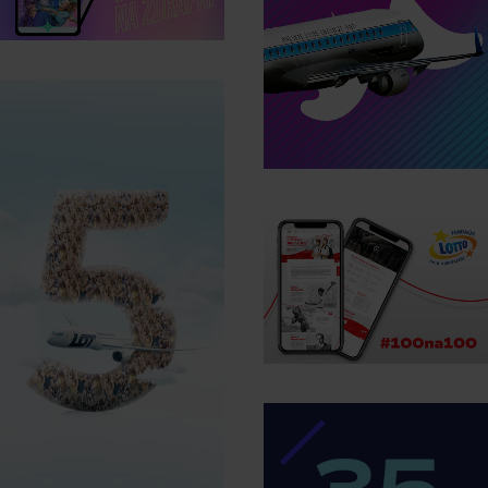
i realizacja
i realizacje
inauguracji 90-
kampani digital
lecia PLL LOT
zobacz case
study
zobacz case
study
Fundacja
LOTTO
LOT 5 mln
zobacz case
pasażer
study
Kampania
reklamowa
zobacz case
study