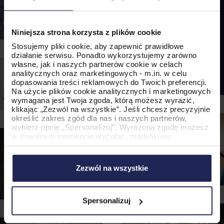
zobacz case
study
Niniejsza strona korzysta z plików cookie
Stosujemy pliki cookie, aby zapewnić prawidłowe
działanie serwisu. Ponadto wykorzystujemy zarówno
własne, jak i naszych partnerów cookie w celach
analitycznych oraz marketingowych - m.in. w celu
dopasowania treści reklamowych do Twoich preferencji.
OTODOM
Na użycie plików cookie analitycznych i marketingowych
Raporty i akcje
wymagana jest Twoja zgoda, którą możesz wyrazić,
#siężyje
klikając „Zezwól na wszystkie”. Jeśli chcesz precyzyjnie
określić zakres zgód dla nas i naszych partnerów,
zobacz case
wybierz opcję „Spersonalizuj”. Wyrażoną zgodę możesz
study
w dowolnym momencie wycofać, modyfikując
ATLANTIS
ustawienia.
Innowacyjne
Korzystanie z plików cookie w wymienionych celach
SWISS KRONO
rozwiązanie
wiąże się z przetwarzaniem Twoich danych osobowych.
Wprowadzenie
Zezwól na wszystkie
mobilne
Administratorem tych danych jest PromoAgency sp. z
nowego
o.o., a w niektórych przypadkach także nasi partnerzy.
produktu
zobacz case
Szczegółowe informacje na temat stosowania cookie
na rynek
study
oraz przetwarzania danych osobowych, w tym
Spersonalizuj
przysługujących Ci uprawnień, znajdziesz w naszej
zobacz case
Polityce Cookies
.
study