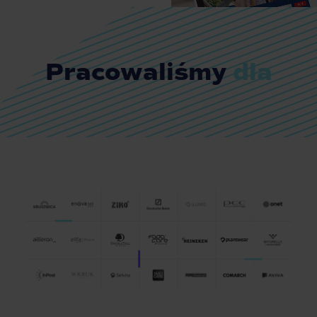
sprzedażowe
Kraków-
Chicago
zobacz case
study
zobacz case
study
Pracowaliśmy
dla