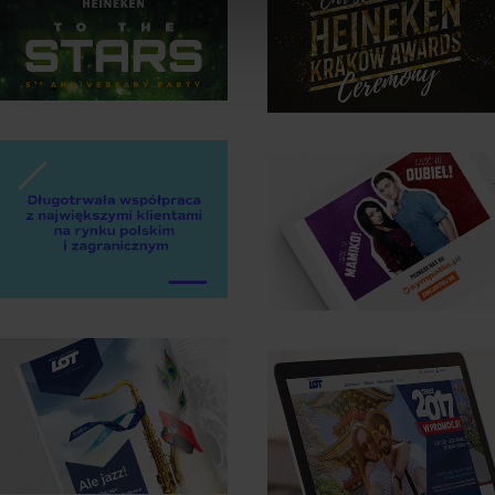
HEINEKEN
Kreujemy
HEINEKEN
niepowtarzalne
Organizujemy
emocje
kosmiczne
eventy
zobacz case
study
zobacz case
study
ONET
zobacz case
study
LOT Krk-
LOT 2017
Chicago
w promocji
Otwarcie
Ogólnoświatowe
nowego
kampanie
połączenia