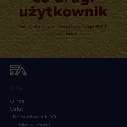
użytkownik
korzystający ze świątecznego BOTa
na Facebooku
O PA
O nas
Usługi
Komunikacja NGO
Jubileusz marki