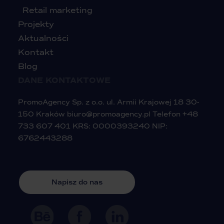
Retail marketing
Projekty
Aktualności
Kontakt
Blog
DANE KONTAKTOWE
PromoAgency Sp. z o.o. ul. Armii Krajowej 18 30-
150 Kraków
biuro@promoagency.pl
Telefon
+48
733 607 401
KRS: 0000393240 NIP:
6762443288
Napisz do nas