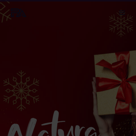
O NAS
USŁUGI
PROJEKTY
AKTUALNOŚCI
BLOG
KONTAKT