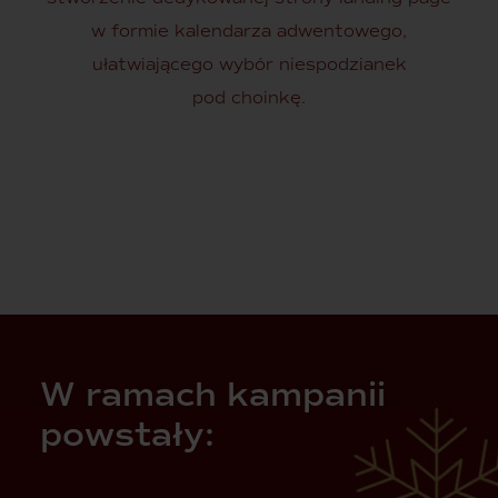
w formie kalendarza adwentowego,
ułatwiającego wybór niespodzianek
pod choinkę.
W ramach kampanii
powstały: