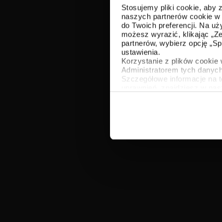
Stosujemy pliki cookie, aby
naszych partnerów cookie w 
do Twoich preferencji. Na u
możesz wyrazić, klikając „Ze
partnerów, wybierz opcję „
ustawienia.
Korzystanie z plików cooki
Administratorem tych danych
Szczegółowe informacje na 
uprawnień, znajdziesz w na