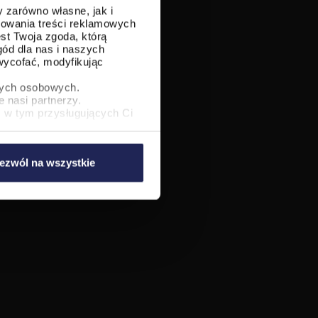
 zarówno własne, jak i
sowania treści reklamowych
st Twoja zgoda, którą
gód dla nas i naszych
ycofać, modyfikując
nych osobowych.
 nasi partnerzy.
 w tym przysługujących Ci
ezwól na wszystkie