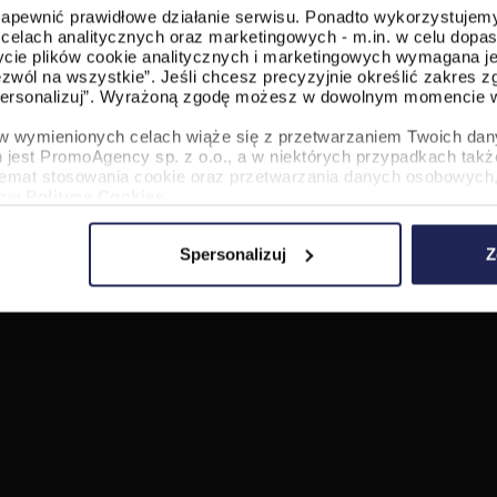
 zapewnić prawidłowe działanie serwisu. Ponadto wykorzystujemy
celach analitycznych oraz marketingowych - m.in. w celu dopa
życie plików cookie analitycznych i marketingowych wymagana je
zwól na wszystkie”. Jeśli chcesz precyzyjnie określić zakres z
Spersonalizuj”. Wyrażoną zgodę możesz w dowolnym momencie w
e w wymienionych celach wiąże się z przetwarzaniem Twoich da
 jest PromoAgency sp. z o.o., a w niektórych przypadkach także
temat stosowania cookie oraz przetwarzania danych osobowych,
szej
Polityce Cookies
.
Spersonalizuj
Z