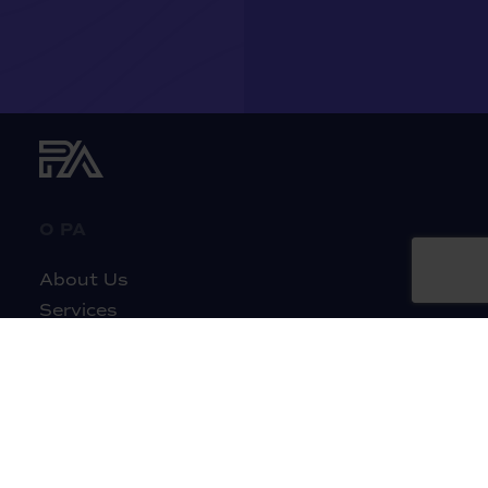
O PA
About Us
Services
Projects
News
Contact
CONTACT DETAILS
PromoAgency Sp. z o.o.