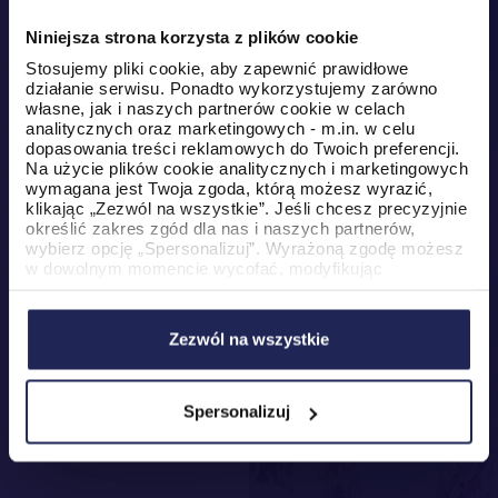
Niniejsza strona korzysta z plików cookie
PROJECTS
LOT –
Stosujemy pliki cookie, aby zapewnić prawidłowe
PASSENGER
działanie serwisu. Ponadto wykorzystujemy zarówno
NUMBER 5
własne, jak i naszych partnerów cookie w celach
MILLION
analitycznych oraz marketingowych - m.in. w celu
dopasowania treści reklamowych do Twoich preferencji.
Na użycie plików cookie analitycznych i marketingowych
wymagana jest Twoja zgoda, którą możesz wyrazić,
klikając „Zezwól na wszystkie”. Jeśli chcesz precyzyjnie
określić zakres zgód dla nas i naszych partnerów,
wybierz opcję „Spersonalizuj”. Wyrażoną zgodę możesz
w dowolnym momencie wycofać, modyfikując
ustawienia.
Korzystanie z plików cookie w wymienionych celach
wiąże się z przetwarzaniem Twoich danych osobowych.
Zezwól na wszystkie
Administratorem tych danych jest PromoAgency sp. z
o.o., a w niektórych przypadkach także nasi partnerzy.
Szczegółowe informacje na temat stosowania cookie
oraz przetwarzania danych osobowych, w tym
Spersonalizuj
przysługujących Ci uprawnień, znajdziesz w naszej
Polityce Cookies
.