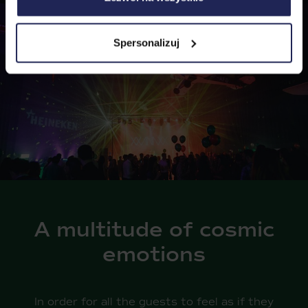
Administratorem tych danych jest PromoAgency sp. z
o.o., a w niektórych przypadkach także nasi partnerzy.
Szczegółowe informacje na temat stosowania cookie
oraz przetwarzania danych osobowych, w tym
Spersonalizuj
przysługujących Ci uprawnień, znajdziesz w naszej
Polityce Cookies
.
A multitude of cosmic
emotions
In order for all the guests to feel as if they