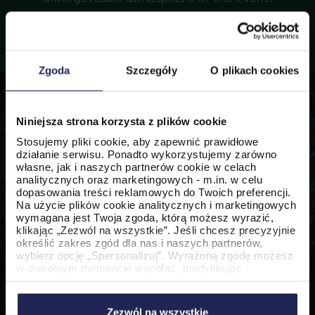
Zgoda
Szczegóły
O plikach cookies
Niniejsza strona korzysta z plików cookie
Stosujemy pliki cookie, aby zapewnić prawidłowe
działanie serwisu. Ponadto wykorzystujemy zarówno
własne, jak i naszych partnerów cookie w celach
analitycznych oraz marketingowych - m.in. w celu
dopasowania treści reklamowych do Twoich preferencji.
Na użycie plików cookie analitycznych i marketingowych
wymagana jest Twoja zgoda, którą możesz wyrazić,
klikając „Zezwól na wszystkie”. Jeśli chcesz precyzyjnie
określić zakres zgód dla nas i naszych partnerów,
wybierz opcję „Spersonalizuj”. Wyrażoną zgodę możesz
w dowolnym momencie wycofać, modyfikując
ustawienia.
Korzystanie z plików cookie w wymienionych celach
wiąże się z przetwarzaniem Twoich danych osobowych.
Zezwól na wszystkie