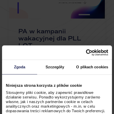
PA w kampanii
wakacyjnej dla PLL
LOT
Zgoda
Szczegóły
O plikach cookies
Koniec wakacji
najczęściej kojarzy się
Niniejsza strona korzysta z plików cookie
z końcem sezonu
Stosujemy pliki cookie, aby zapewnić prawidłowe
urlopowego – nic
działanie serwisu. Ponadto wykorzystujemy zarówno
własne, jak i naszych partnerów cookie w celach
bardziej mylnego!
analitycznych oraz marketingowych - m.in. w celu
Przekonali się o tym
dopasowania treści reklamowych do Twoich preferencji.