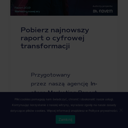
Pobierz najnowszy
raport o cyfrowej
transformacji
Przygotowany
przez naszą agencję
In-
store Marketing Raport
Pliki cookies pomagają nam świadczyć, chronić i doskonalić nasze usługi.
2018. Niezbędnik sieci
Kontynuując korzystanie z naszej witryny, wyrażasz zgodę na nasze zasady
handlowych
spotkał się
dotyczące plików cookies. Więcej informacji znajdziesz w
Polityce prywatności
.
z bardzo pozytywnym
Zamknij
odbiorem. Satysfakcja