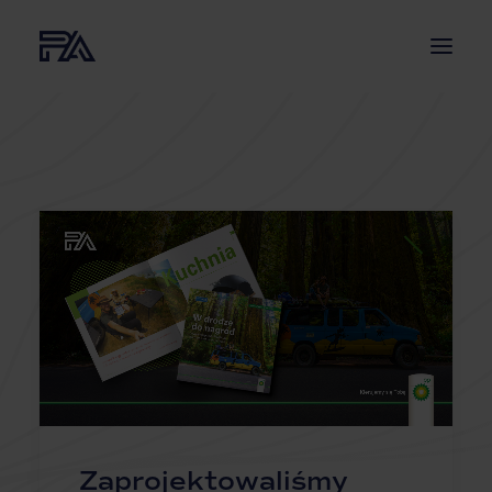
O NAS
USŁUGI
PROJEKTY
AKTUALNOŚCI
BLOG
KONTAKT
Zaprojektowaliśmy