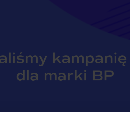
aliśmy kampanię 
dla marki BP