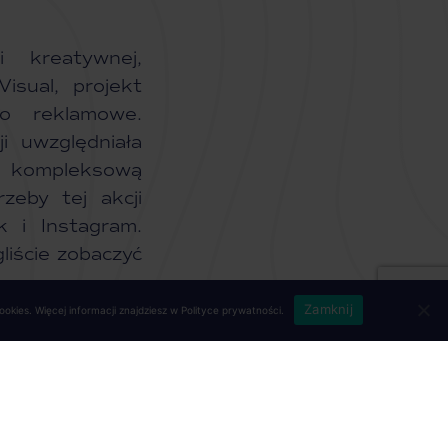
 kreatywnej,
isual, projekt
ło reklamowe.
i uwzględniała
z kompleksową
eby tej akcji
 i Instagram.
liście zobaczyć
Zamknij
okies. Więcej informacji znajdziesz w
Polityce prywatności
.
NASTĘPNY