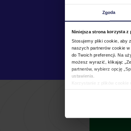
Zgoda
Niniejsza strona korzysta z
Stosujemy pliki cookie, aby
naszych partnerów cookie w 
do Twoich preferencji. Na u
możesz wyrazić, klikając „Ze
partnerów, wybierz opcję „
ustawienia.
Korzystanie z plików cooki
Administratorem tych danych
Szczegółowe informacje na 
uprawnień, znajdziesz w na