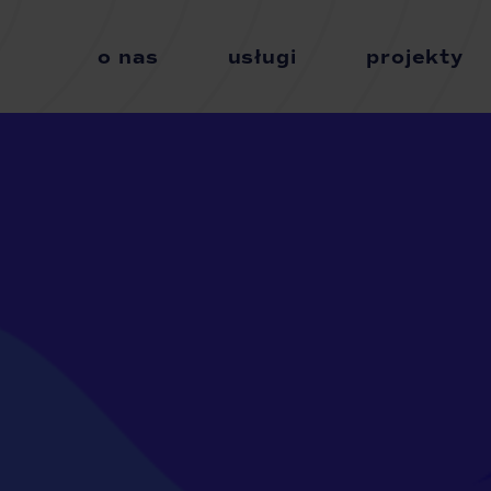
o nas
usługi
projekty