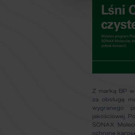
Z marką BP ws
za obsługę m
wygranego pr
jakościowej. P
SONAX Molecu
ochronę karoser