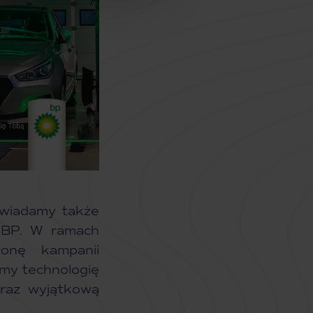
owiadamy także
 BP. W ramach
łonę kampanii
śmy technologię
raz wyjątkową