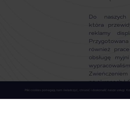
Do naszych 
która przewid
reklamy disp
Przygotowana 
również prac
obsługę myjn
wypracowaliś
Zwieńczeniem n
na ekranach L
Pliki cookies pomagają nam świadczyć, chronić i doskonalić nasze usługi. 
A Wam, lśni si
POPRZEDNI