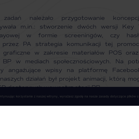
zadań należało przygotowanie koncepcji
ywała m.in.: stworzenie dwóch wersji Key V
layowej w formie screeningów, czy has
przez PA strategia komunikacji tej promocj
e graficzne w zakresie materiałów POS ora
i BP w mediach społecznościowych. Na potrz
my angażujące wpisy na platformę Facebook
aszych działań był projekt animacji, którą mog
CD dostępnych wewnątrz stacji BP.
Kontynuując korzystanie z naszej witryny, wyrażasz zgodę na nasze zasady dotyczące plików co
ę czyste auto?