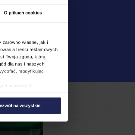
O plikach cookies
 zarówno własne, jak i
sowania treści reklamowych
st Twoja zgoda, którą
gód dla nas i naszych
ycofać, modyfikując
nych osobowych.
 nasi partnerzy.
 w tym przysługujących Ci
ezwól na wszystkie