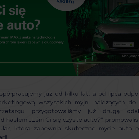
półpracujemy już od kilku lat, a od lipca odp
arketingową wszystkich myjni należących do
zetargu przygotowaliśmy już drugą ods
od hasłem „Lśni Ci się czyste auto?” promowali
lar, która zapewnia skuteczne mycie auta o
ii.