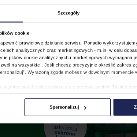
Szczegóły
 plików cookie
 zapewnić prawidłowe działanie serwisu. Ponadto wykorzystujemy
celach analitycznych oraz marketingowych - m.in. w celu dopa
życie plików cookie analitycznych i marketingowych wymagana je
zwól na wszystkie”. Jeśli chcesz precyzyjnie określić zakres z
Spersonalizuj”. Wyrażoną zgodę możesz w dowolnym momencie w
e w wymienionych celach wiąże się z przetwarzaniem Twoich da
 jest PromoAgency sp. z o.o., a w niektórych przypadkach także
temat stosowania cookie oraz przetwarzania danych osobowych,
Spersonalizuj
Z
szej
Polityce Cookies
.