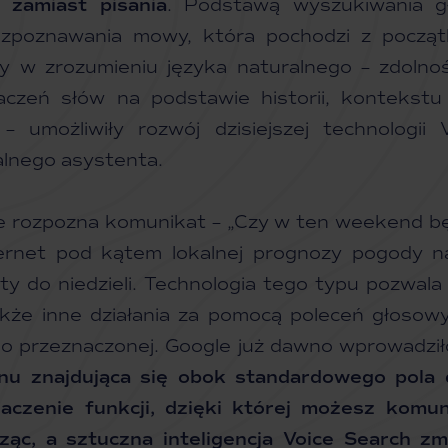
 zamiast pisania
. Podstawą wyszukiwania g
ozpoznawania mowy, która pochodzi z począ
y w zrozumieniu języka naturalnego – zdoln
aczeń słów na podstawie historii, kontekstu
– umożliwiły rozwój dzisiejszej technologii 
alnego asystenta.
e rozpozna komunikat – „Czy w ten weekend bę
ernet pod kątem lokalnej prognozy pogody 
ty do niedzieli. Technologia tego typu pozwal
że inne działania za pomocą poleceń głosowy
ego przeznaczonej. Google już dawno wprowadził
nu znajdująca się obok standardowego pola
aczenie funkcji, dzięki której możesz komu
ząc, a sztuczna inteligencja Voice Search zm