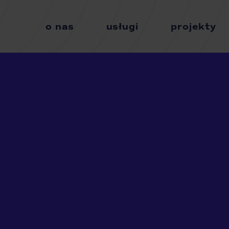
o nas
usługi
projekty