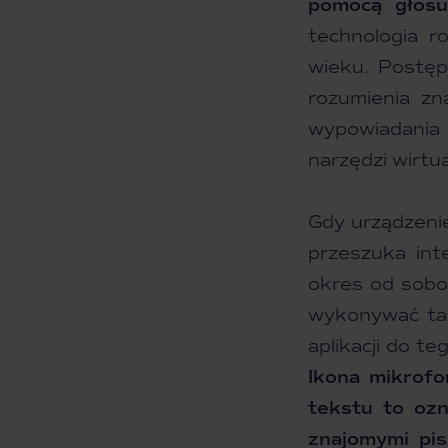
pomocą głosu
technologia r
wieku. Postęp
rozumienia zn
wypowiadania 
narzędzi wirtu
Gdy urządzeni
przeszuka int
okres od sobo
wykonywać tak
aplikacji do t
Ikona mikrofo
tekstu to ozn
znajomymi pis