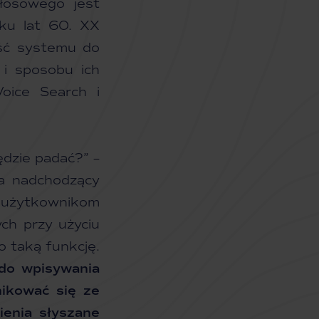
łosowego jest
tku lat 60. XX
ość systemu do
 i sposobu ich
Voice Search i
dzie padać?” –
na nadchodzący
a użytkownikom
ch przy użyciu
o taką funkcję.
 do wpisywania
nikować się ze
ienia słyszane