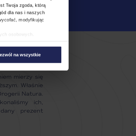
st Twoja zgoda, którą
gód dla nas i naszych
ycofać, modyfikując
nych osobowych.
 nasi partnerzy.
 w tym przysługujących Ci
ezwól na wszystkie
iem mierzy się
iższym. Właśnie
ogerii Natura.
onaliśmy ich,
dany prezent