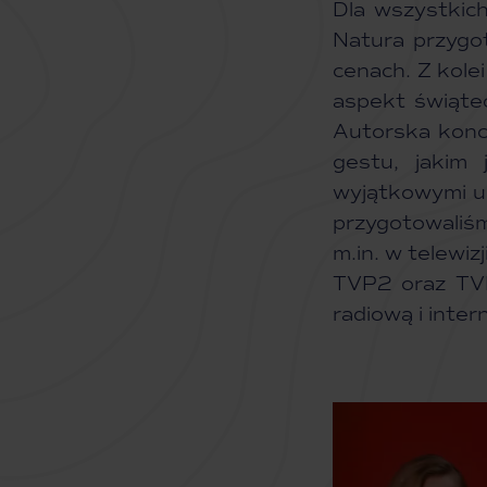
Dla wszystkich
Natura przygo
cenach. Z kole
aspekt świąte
Autorska konc
gestu, jakim 
wyjątkowymi u
przygotowali
m.in. w telewi
TVP2 oraz TVP
radiową i inte