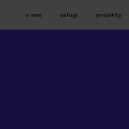
o nas
usługi
projekty