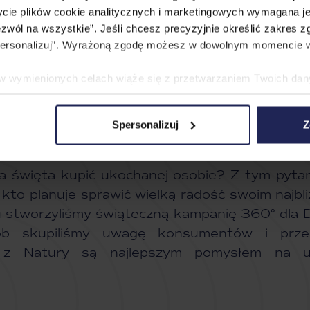
życie plików cookie analitycznych i marketingowych wymagana je
zwól na wszystkie”. Jeśli chcesz precyzyjnie określić zakres z
Spersonalizuj”. Wyrażoną zgodę możesz w dowolnym momencie w
e w wymienionych celach wiąże się z przetwarzaniem Twoich da
 jest PromoAgency sp. z o.o., a w niektórych przypadkach także
temat stosowania cookie oraz przetwarzania danych osobowych,
Spersonalizuj
Z
szej
Polityce Cookies
.
na święta kupić ukochanej osobie? Z tym pytan
 kto planuje sprawić wielką radość swoim najbl
 stworzyliśmy świąteczną kampanię 360° dla Dr
b skupiliśmy uwagę konsumentów i przek
 z Natury są najlepszym pomysłem na u