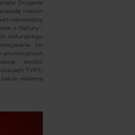
święta Drogerie
prawdę niskich
wet najmniejszy
sze z Natury”.
do naturalnego
arowywania ich
ń promocyjnych
żecie śledzić
 stacjach TVP1,
 także reklamą