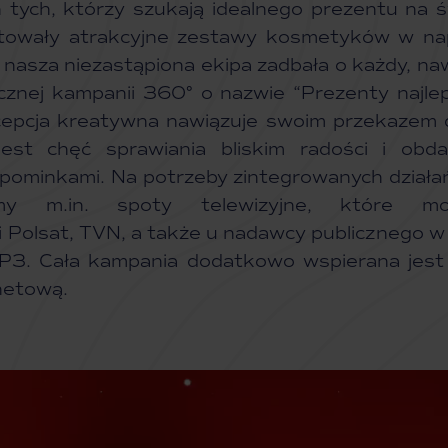
 tych, którzy szukają idealnego prezentu na 
towały atrakcyjne zestawy kosmetyków w na
i nasza niezastąpiona ekipa zadbała o każdy, na
cznej kampanii 360° o nazwie “Prezenty najlep
epcja kreatywna nawiązuje swoim przekazem 
jest chęć sprawiania bliskim radości i obd
pominkami. Na potrzeby zintegrowanych działa
śmy m.in. spoty telewizyjne, które mo
zji Polsat, TVN, a także u nadawcy publicznego w
3. Cała kampania dodatkowo wspierana jest
rnetową.