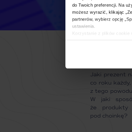
do Twoich preferencji. Na u
możesz wyrazić, klikając „Ze
partnerów, wybierz opcję „
ustawienia.
Korzystanie z plików cooki
Administratorem tych danych
Szczegółowe informacje na 
uprawnień, znajdziesz w na
Jaki prezent 
co roku każdy,
z tego powodu
W jaki sposó
że produkty
pod choinkę?