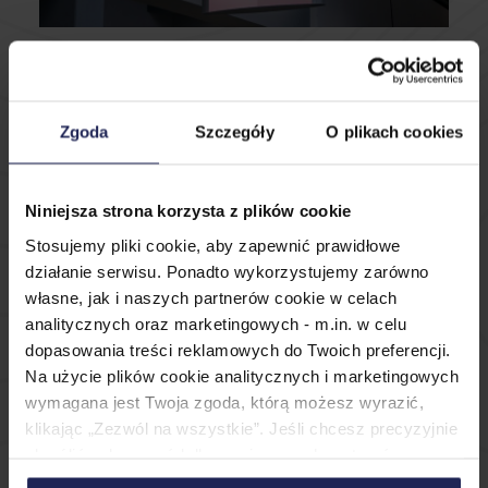
“All you need is LOT” – this was the
slogan of the Valentine’s Day
Zgoda
Szczegóły
O plikach cookies
Promotion. On February 12th – 14th
2018, the clients had the opportunity
to get a surprise for their loved one
Niniejsza strona korzysta z plików cookie
by organizing a romantic trip
Stosujemy pliki cookie, aby zapewnić prawidłowe
to a chosen destination. Marketing
działanie serwisu. Ponadto wykorzystujemy zarówno
activities undertaken by us were
własne, jak i naszych partnerów cookie w celach
analitycznych oraz marketingowych - m.in. w celu
conducted not only on the Polish
dopasowania treści reklamowych do Twoich preferencji.
market, but also in Germany, France,
Na użycie plików cookie analitycznych i marketingowych
Italy and Hungary. Within the
wymagana jest Twoja zgoda, którą możesz wyrazić,
framework of the project, we were
klikając „Zezwól na wszystkie”. Jeśli chcesz precyzyjnie
responsible among others for the Key
określić zakres zgód dla nas i naszych partnerów,
Visual, promotional slogan, mailings,
wybierz opcję „Spersonalizuj”. Wyrażoną zgodę możesz