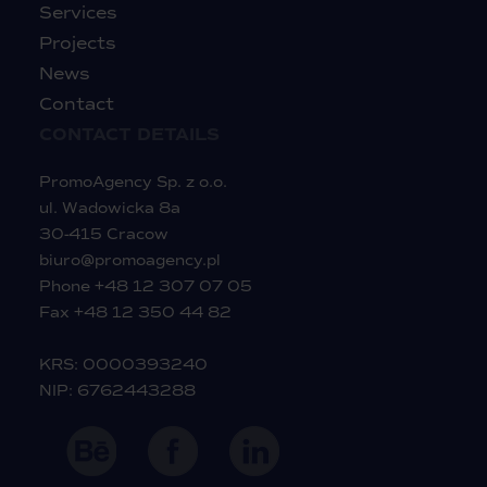
Services
Projects
News
Contact
CONTACT DETAILS
PromoAgency Sp. z o.o.
ul. Wadowicka 8a
30-415 Cracow
biuro@promoagency.pl
Phone
+48 12 307 07 05
Fax +48 12 350 44 82
KRS: 0000393240
NIP: 6762443288