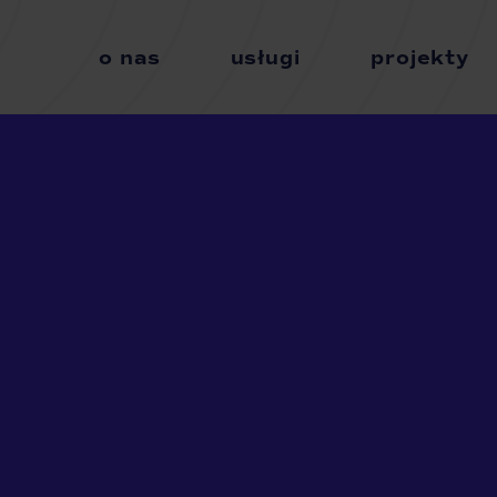
o nas
usługi
projekty