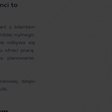
nci to
akt z klientem
ardziej mylnego.
ine odbywa się
u straci pracę.
a planowanie,
elowej, dzięki
sób.
ym