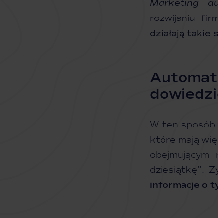
Marketing au
rozwijaniu fi
działają taki
Automaty
dowiedzie
W ten sposób 
które mają wię
obejmującym n
dziesiątkę’’.
informacje o t