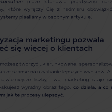
tomation
może stanowić praktyczne narzę
rmy, które wyręczy Cię z nadmiaru obowiąz
e systemy pisaliśmy w osobnym
artykule
.
zacja marketingu pozwala
ć się więcej o klientach
możesz tworzyć ukierunkowane, spersonalizo
ksze szanse na uzyskanie lepszych wyników. A 
ajważniejsze liczby, Twój marketing staje s
 Zyskujesz wyraźny obraz tego,
co działa, a co 
ym jak te procesy ulepszyć.