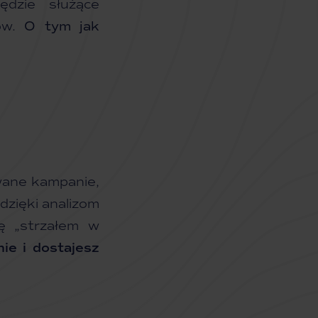
dzie służące
ków.
O tym jak
wane kampanie,
dzięki analizom
ię „strzałem w
nie i dostajesz