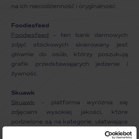
na ich niecodzienność i oryginalność.
Foodiesfeed
Foodiesfeed
– ten bank darmowych
zdjęć stockowych skierowany jest
głównie do osób, którzy poszukują
grafik przedstawiających jedzenie i
żywność.
Skuawk
Skuawk
– platforma wyróżnia się
zdjęciami wysokiej jakości, które
podzielone są na kategorie, ułatwiające
tym samym nawigację po portalu.