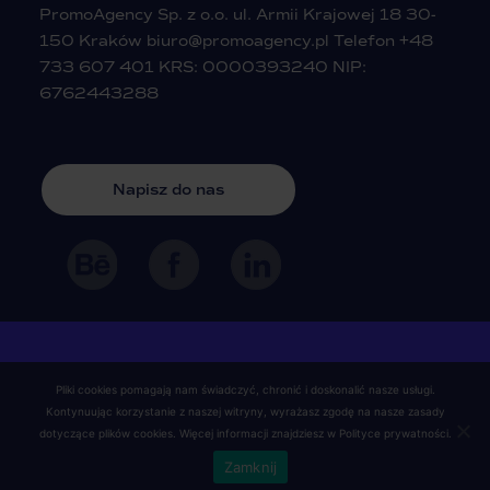
PromoAgency Sp. z o.o. ul. Armii Krajowej 18 30-
150 Kraków
biuro@promoagency.pl
Telefon
+48
733 607 401
KRS: 0000393240 NIP:
6762443288
Napisz do nas
© 2023 PromoAgency
Pliki cookies pomagają nam świadczyć, chronić i doskonalić nasze usługi.
Agencja Reklamowa
All rights
reserved
Kontynuując korzystanie z naszej witryny, wyrażasz zgodę na nasze zasady
dotyczące plików cookies. Więcej informacji znajdziesz w
Polityce prywatności
.
Polityka prywatności
Zamknij