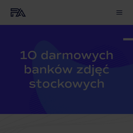
O NAS
USŁUGI
10 darmowych
PROJEKTY
banków zdjęć
AKTUALNOŚCI
BLOG
stockowych
KONTAKT