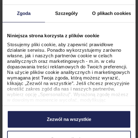
Picjumbo
Zgoda
Szczegóły
O plikach cookies
Picjumbo
– dostępne tu materiały
graficzne są wysokiej jakości, a ich
Niniejsza strona korzysta z plików cookie
ogólna kategoryzacja ułatwia
Stosujemy pliki cookie, aby zapewnić prawidłowe
odnalezienie najlepszego materiału.
działanie serwisu. Ponadto wykorzystujemy zarówno
własne, jak i naszych partnerów cookie w celach
analitycznych oraz marketingowych - m.in. w celu
dopasowania treści reklamowych do Twoich preferencji.
SplitShire
Na użycie plików cookie analitycznych i marketingowych
SplitShire
– ten bank zdjęć udostępnia
wymagana jest Twoja zgoda, którą możesz wyrazić,
klikając „Zezwól na wszystkie”. Jeśli chcesz precyzyjnie
za darmo wysokiej jakości materiały
określić zakres zgód dla nas i naszych partnerów,
wybierz opcję „Spersonalizuj”. Wyrażoną zgodę możesz
graficzne, jak i wideo
w dowolnym momencie wycofać, modyfikując
ustawienia.
Korzystanie z plików cookie w wymienionych celach
New Old Stock
wiąże się z przetwarzaniem Twoich danych osobowych.
Zezwól na wszystkie
Administratorem tych danych jest PromoAgency sp. z
New Old Stock
– propozycja dla
o.o., a w niektórych przypadkach także nasi partnerzy.
Szczegółowe informacje na temat stosowania cookie
wszystkich, którzy szukają zdjęć w