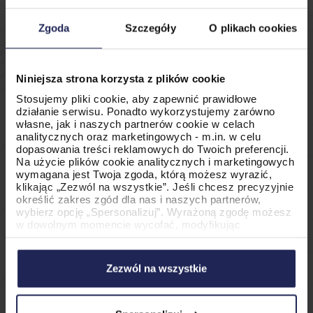
przyciągając wyborców na poziomie
Zgoda
Szczegóły
O plikach cookies
emocjonalnym.
Niniejsza strona korzysta z plików cookie
Personalizacja dla
Stosujemy pliki cookie, aby zapewnić prawidłowe
Różnorodnych
działanie serwisu. Ponadto wykorzystujemy zarówno
własne, jak i naszych partnerów cookie w celach
analitycznych oraz marketingowych - m.in. w celu
Odbiorców
dopasowania treści reklamowych do Twoich preferencji.
Na użycie plików cookie analitycznych i marketingowych
wymagana jest Twoja zgoda, którą możesz wyrazić,
klikając „Zezwól na wszystkie”. Jeśli chcesz precyzyjnie
Współczesne kampanie polityczne
określić zakres zgód dla nas i naszych partnerów,
wybierz opcję „Spersonalizuj”. Wyrażoną zgodę możesz
wykorzystują moc personalizacji.
w dowolnym momencie wycofać, modyfikując
Dostosowują przekazy do konkretnych
ustawienia.
Korzystanie z plików cookie w wymienionych celach
demograficznych grup wyborców,
wiąże się z przetwarzaniem Twoich danych osobowych.
Zezwól na wszystkie
Administratorem tych danych jest PromoAgency sp. z
rozpoznając, że jeden rozmiar nie pasuje
o.o., a w niektórych przypadkach także nasi partnerzy.
Szczegółowe informacje na temat stosowania cookie
do wszystkich. Projektowanie odgrywa
oraz przetwarzania danych osobowych, w tym