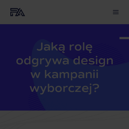
O NAS
Jaką rolę
USŁUGI
odgrywa design
PROJEKTY
AKTUALNOŚCI
w kampanii
BLOG
wyborczej?
KONTAKT