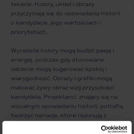
tekście. Kolory, układ i obrazy
przyczyniają się do opowiadania historii
o kandydacie, jego wartościach i
priorytetach.
Wyraziste kolory mogą budzić pasję i
energię, podczas gdy stonowane
odcienie mogą sugerować spokój i
wiarygodność. Obrazy i grafiki mogą
malować żywy obraz wizji przyszłości
kandydata. Projektanci, znający się na
wizualnym opowiadaniu historii, potrafią
tworzyć narracje, które rezonują z
różnymi grupami odbiorców,
przekraczając bariery językowe i