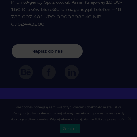
PromoAgency Sp. z o.o. ul. Armii Krajowej 18 30-
150 Kraków
biuro@promoagency.pl
Telefon
+48
733 607 401
KRS: 0000393240 NIP:
6762443288
Napisz do nas
© 2023 PromoAgency
Pliki cookies pomagają nam świadczyć, chronić i doskonalić nasze usługi.
Agencja Reklamowa
All rights
reserved
Kontynuując korzystanie z naszej witryny, wyrażasz zgodę na nasze zasady
dotyczące plików cookies. Więcej informacji znajdziesz w
Polityce prywatności
.
Polityka prywatności
Zamknij